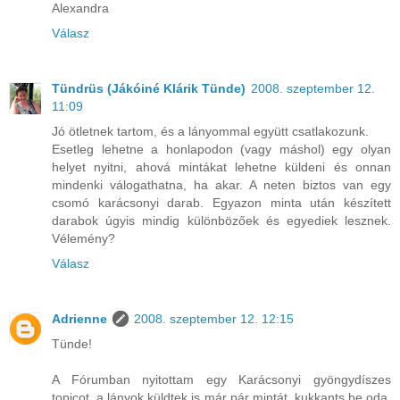
Alexandra
Válasz
Tündrüs (Jákóiné Klárik Tünde)
2008. szeptember 12.
11:09
Jó ötletnek tartom, és a lányommal együtt csatlakozunk.
Esetleg lehetne a honlapodon (vagy máshol) egy olyan
helyet nyitni, ahová mintákat lehetne küldeni és onnan
mindenki válogathatna, ha akar. A neten biztos van egy
csomó karácsonyi darab. Egyazon minta után készített
darabok úgyis mindig különbözőek és egyediek lesznek.
Vélemény?
Válasz
Adrienne
2008. szeptember 12. 12:15
Tünde!
A Fórumban nyitottam egy Karácsonyi gyöngydíszes
topicot, a lányok küldtek is már pár mintát, kukkants be oda.