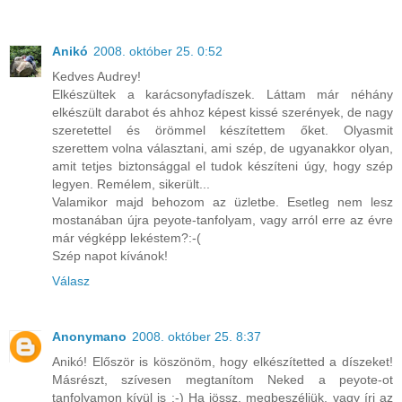
Anikó
2008. október 25. 0:52
Kedves Audrey!
Elkészültek a karácsonyfadíszek. Láttam már néhány
elkészült darabot és ahhoz képest kissé szerények, de nagy
szeretettel és örömmel készítettem őket. Olyasmit
szerettem volna választani, ami szép, de ugyanakkor olyan,
amit tetjes biztonsággal el tudok készíteni úgy, hogy szép
legyen. Remélem, sikerült...
Valamikor majd behozom az üzletbe. Esetleg nem lesz
mostanában újra peyote-tanfolyam, vagy arról erre az évre
már végképp lekéstem?:-(
Szép napot kívánok!
Válasz
Anonymano
2008. október 25. 8:37
Anikó! Először is köszönöm, hogy elkészítetted a díszeket!
Másrészt, szívesen megtanítom Neked a peyote-ot
tanfolyamon kívül is :-) Ha jössz, megbeszéljük, vagy írj az