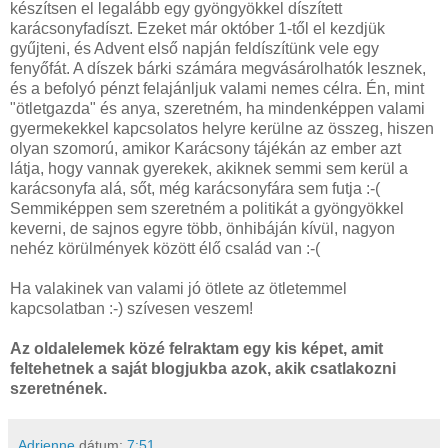
készítsen el legalább egy gyöngyökkel díszített
karácsonyfadíszt. Ezeket már október 1-től el kezdjük
gyűjteni, és Advent első napján feldíszítünk vele egy
fenyőfát. A díszek bárki számára megvásárolhatók lesznek,
és a befolyó pénzt felajánljuk valami nemes célra. Én, mint
"ötletgazda" és anya, szeretném, ha mindenképpen valami
gyermekekkel kapcsolatos helyre kerülne az összeg, hiszen
olyan szomorú, amikor Karácsony tájékán az ember azt
látja, hogy vannak gyerekek, akiknek semmi sem kerül a
karácsonyfa alá, sőt, még karácsonyfára sem futja :-(
Semmiképpen sem szeretném a politikát a gyöngyökkel
keverni, de sajnos egyre több, önhibáján kívül, nagyon
nehéz körülmények között élő család van :-(
Ha valakinek van valami jó ötlete az ötletemmel
kapcsolatban :-) szívesen veszem!
Az oldalelemek közé felraktam egy kis képet, amit
feltehetnek a saját blogjukba azok, akik csatlakozni
szeretnének.
Adrienne
dátum:
7:51