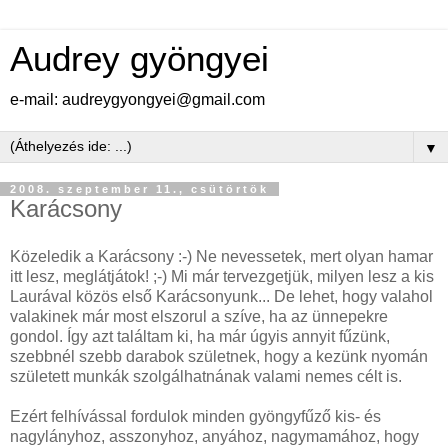
Audrey gyöngyei
e-mail: audreygyongyei@gmail.com
▼
2008. szeptember 11., csütörtök
Karácsony
Közeledik a Karácsony :-) Ne nevessetek, mert olyan hamar
itt lesz, meglátjátok! ;-) Mi már tervezgetjük, milyen lesz a kis
Laurával közös első Karácsonyunk... De lehet, hogy valahol
valakinek már most elszorul a szíve, ha az ünnepekre
gondol. Így azt találtam ki, ha már úgyis annyit fűzünk,
szebbnél szebb darabok születnek, hogy a kezünk nyomán
született munkák szolgálhatnának valami nemes célt is.
Ezért felhívással fordulok minden gyöngyfűző kis- és
nagylányhoz, asszonyhoz, anyához, nagymamához, hogy