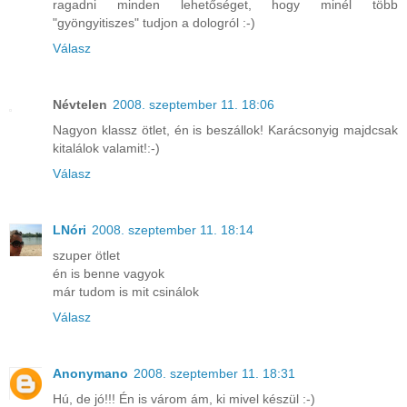
ragadni minden lehetőséget, hogy minél több
"gyöngyitiszes" tudjon a dologról :-)
Válasz
Névtelen
2008. szeptember 11. 18:06
Nagyon klassz ötlet, én is beszállok! Karácsonyig majdcsak
kitalálok valamit!:-)
Válasz
LNóri
2008. szeptember 11. 18:14
szuper ötlet
én is benne vagyok
már tudom is mit csinálok
Válasz
Anonymano
2008. szeptember 11. 18:31
Hú, de jó!!! Én is várom ám, ki mivel készül :-)