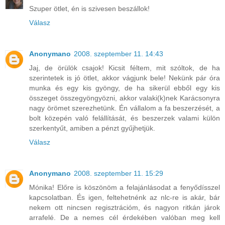
Szuper ötlet, én is szivesen beszállok!
Válasz
Anonymano
2008. szeptember 11. 14:43
Jaj, de örülök csajok! Kicsit féltem, mit szóltok, de ha
szerintetek is jó ötlet, akkor vágjunk bele! Nekünk pár óra
munka és egy kis gyöngy, de ha sikerül ebből egy kis
összeget összegyöngyözni, akkor valaki(k)nek Karácsonyra
nagy örömet szerezhetünk. Én vállalom a fa beszerzését, a
bolt közepén való felállítását, és beszerzek valami külön
szerkentyűt, amiben a pénzt gyűjhetjük.
Válasz
Anonymano
2008. szeptember 11. 15:29
Mónika! Előre is köszönöm a felajánlásodat a fenyődísszel
kapcsolatban. És igen, feltehetnénk az nlc-re is akár, bár
nekem ott nincsen regisztrációm, és nagyon ritkán járok
arrafelé. De a nemes cél érdekében valóban meg kell