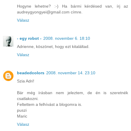
Hogyne lehetne? :-) Ha bármi kérdésed van, írj az
audreygyongyei@gmail.com címre.
Válasz
- egy robot -
2008. november 6. 18:10
Adrienne, köszönet, hogy ezt kitaláltad.
Válasz
beadedcolors
2008. november 14. 23:10
Szia Adri!
Bár még írásban nem jeleztem, de én is szeretnék
csatlakozni.
Feltettem a felhívást a blogomra is.
puszi
Maric
Válasz