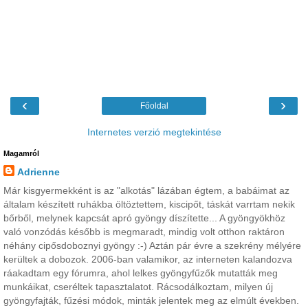
‹
›
Főoldal
Internetes verzió megtekintése
Magamról
Adrienne
Már kisgyermekként is az "alkotás" lázában égtem, a babáimat az
általam készített ruhákba öltöztettem, kiscipőt, táskát varrtam nekik
bőrből, melynek kapcsát apró gyöngy díszítette... A gyöngyökhöz
való vonzódás később is megmaradt, mindig volt otthon raktáron
néhány cipősdoboznyi gyöngy :-) Aztán pár évre a szekrény mélyére
kerültek a dobozok. 2006-ban valamikor, az interneten kalandozva
ráakadtam egy fórumra, ahol lelkes gyöngyfűzők mutatták meg
munkáikat, cseréltek tapasztalatot. Rácsodálkoztam, milyen új
gyöngyfajták, fűzési módok, minták jelentek meg az elmúlt években.