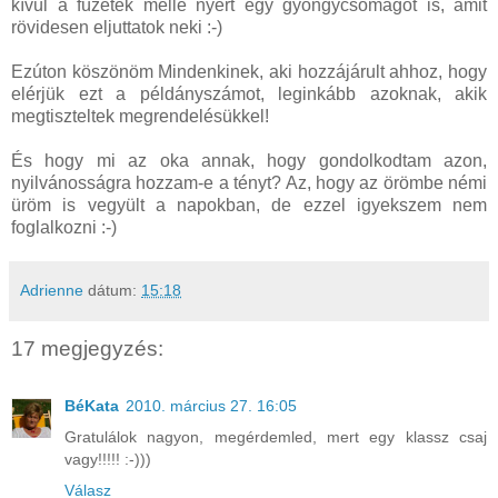
kívül a füzetek mellé nyert egy gyöngycsomagot is, amit
rövidesen eljuttatok neki :-)
Ezúton köszönöm Mindenkinek, aki hozzájárult ahhoz, hogy
elérjük ezt a példányszámot, leginkább azoknak, akik
megtiszteltek megrendelésükkel!
És hogy mi az oka annak, hogy gondolkodtam azon,
nyilvánosságra hozzam-e a tényt? Az, hogy az örömbe némi
üröm is vegyült a napokban, de ezzel igyekszem nem
foglalkozni :-)
Adrienne
dátum:
15:18
17 megjegyzés:
BéKata
2010. március 27. 16:05
Gratulálok nagyon, megérdemled, mert egy klassz csaj
vagy!!!!! :-)))
Válasz