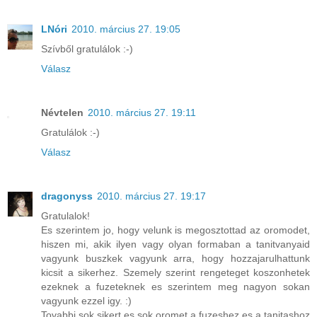
LNóri
2010. március 27. 19:05
Szívből gratulálok :-)
Válasz
Névtelen
2010. március 27. 19:11
Gratulálok :-)
Válasz
dragonyss
2010. március 27. 19:17
Gratulalok!
Es szerintem jo, hogy velunk is megosztottad az oromodet,
hiszen mi, akik ilyen vagy olyan formaban a tanitvanyaid
vagyunk buszkek vagyunk arra, hogy hozzajarulhattunk
kicsit a sikerhez. Szemely szerint rengeteget koszonhetek
ezeknek a fuzeteknek es szerintem meg nagyon sokan
vagyunk ezzel igy. :)
Tovabbi sok sikert es sok oromet a fuzeshez es a tanitashoz