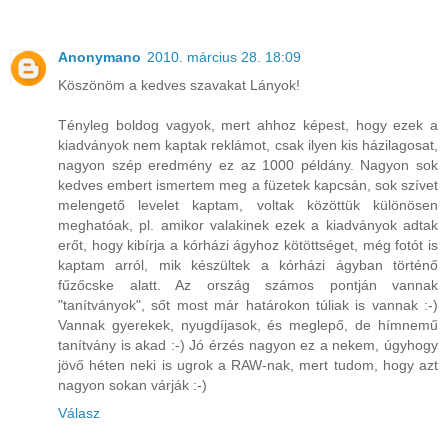
Anonymano
2010. március 28. 18:09
Köszönöm a kedves szavakat Lányok!
Tényleg boldog vagyok, mert ahhoz képest, hogy ezek a
kiadványok nem kaptak reklámot, csak ilyen kis házilagosat,
nagyon szép eredmény ez az 1000 példány. Nagyon sok
kedves embert ismertem meg a füzetek kapcsán, sok szívet
melengető levelet kaptam, voltak közöttük különösen
meghatóak, pl. amikor valakinek ezek a kiadványok adtak
erőt, hogy kibírja a kórházi ágyhoz kötöttséget, még fotót is
kaptam arról, mik készültek a kórházi ágyban történő
fűzőcske alatt. Az ország számos pontján vannak
"tanítványok", sőt most már határokon túliak is vannak :-)
Vannak gyerekek, nyugdíjasok, és meglepő, de hímnemű
tanítvány is akad :-) Jó érzés nagyon ez a nekem, úgyhogy
jövő héten neki is ugrok a RAW-nak, mert tudom, hogy azt
nagyon sokan várják :-)
Válasz