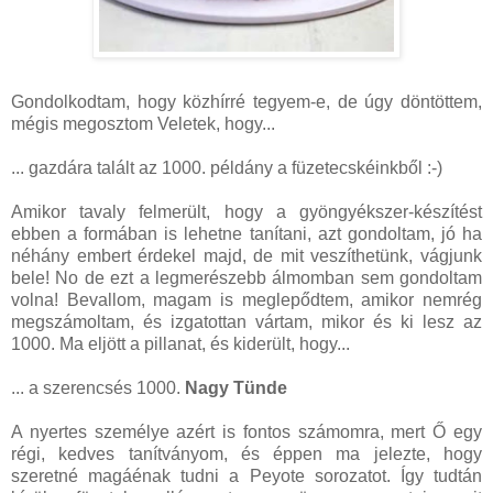
Gondolkodtam, hogy közhírré tegyem-e, de úgy döntöttem,
mégis megosztom Veletek, hogy...
... gazdára talált az 1000. példány a füzetecskéinkből :-)
Amikor tavaly felmerült, hogy a gyöngyékszer-készítést
ebben a formában is lehetne tanítani, azt gondoltam, jó ha
néhány embert érdekel majd, de mit veszíthetünk, vágjunk
bele! No de ezt a legmerészebb álmomban sem gondoltam
volna! Bevallom, magam is meglepődtem, amikor nemrég
megszámoltam, és izgatottan vártam, mikor és ki lesz az
1000. Ma eljött a pillanat, és kiderült, hogy...
... a szerencsés 1000.
Nagy Tünde
A nyertes személye azért is fontos számomra, mert Ő egy
régi, kedves tanítványom, és éppen ma jelezte, hogy
szeretné magáénak tudni a Peyote sorozatot. Így tudtán