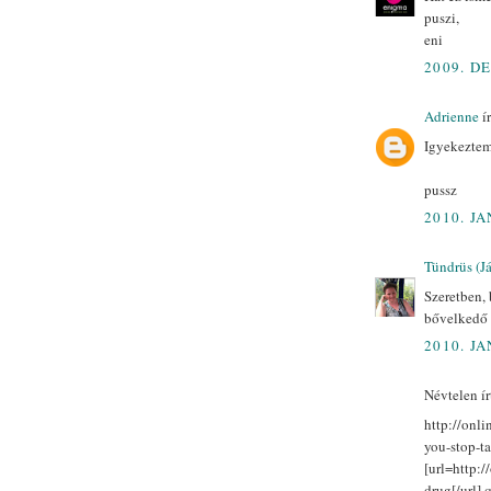
puszi,
eni
2009. D
Adrienne
ír
Igyekezte
pussz
2010. JA
Tündrüs (J
Szeretben,
bővelkedő 
2010. JA
Névtelen írt
http://onli
you-stop-t
[url=http:/
drug[/url] 