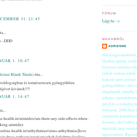
FÓRUM
ECEMBER 31. 21:45
Lépj be :-)
ta...
MAGAMRÓL
m :-DDD
ADRIENNE
Már kisgyermekként i
NUÁR 1. 10:47
lázában égtem, a bab
készített ruhákba ölt
táskát varrtam nekik
ákóiné Klárik Tünde)
írta...
kapcsát apró gyöngy d
 boldogságban és természetesen gyöngyökben
gyöngyökhöz való vo
újévet kívánok!!!!
megmaradt, mindig v
NUÁR 1. 14:47
néhány cipősdobozny
pár évre a szekrény m
dobozok. 2006-ban v
a...
interneten kalandoz
ne-health.in/arimidex/are-there-any-side-effects-when-
fórumra, ahol lelkes
aking-arimidex
mutatták meg munkái
/online-health.in/arrhythmias/sinus-arrhythmias]love
tapasztalatot. Rácso
quit drugs without inpatient rehab [url=http://online-