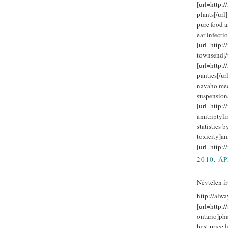
[url=http:
plants[/url]
pure food a
ear-infecti
[url=http:
townsend[/u
[url=http:
panties[/url
navaho med
suspension
[url=http:/
amitriptyli
statistics 
toxicity]am
[url=http://
2010. ÁP
Névtelen írt
http://alw
[url=http:/
ontario]pha
best price 