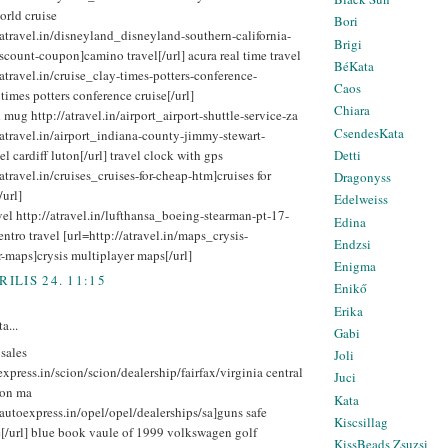
world cruise
Bori
/atravel.in/disneyland_disneyland-southern-california-
Brigi
scount-coupon]camino travel[/url] acura real time travel
BéKata
/atravel.in/cruise_clay-times-potters-conference-
Caos
 times potters conference cruise[/url]
Chiara
 mug http://atravel.in/airport_airport-shuttle-service-za
CsendesKata
/atravel.in/airport_indiana-county-jimmy-stewart-
el cardiff luton[/url] travel clock with gps
Detti
/atravel.in/cruises_cruises-for-cheap-htm]cruises for
Dragonyss
url]
Edelweiss
vel http://atravel.in/lufthansa_boeing-stearman-pt-17-
Edina
entro travel [url=http://atravel.in/maps_crysis-
Endzsi
-maps]crysis multiplayer maps[/url]
Enigma
RILIS 24. 11:15
Enikő
Erika
a...
Gabi
sales
Joli
express.in/scion/scion/dealership/fairfax/virginia central
Juci
ton ma
Kata
/autoexpress.in/opel/opel/dealerships/sa]guns safe
Kiscsillag
[/url] blue book vaule of 1999 volkswagen golf
KissBeads Zsuzsi