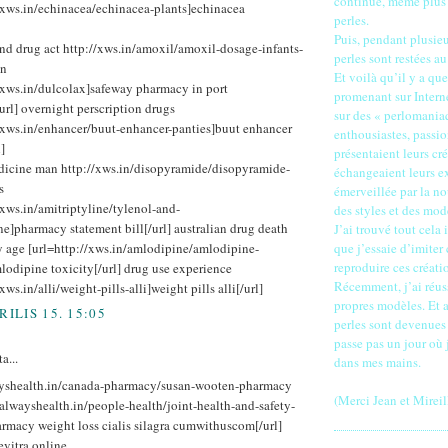
continué, même plus t
//xws.in/echinacea/echinacea-plants]echinacea
perles.
Puis, pendant plusieu
nd drug act http://xws.in/amoxil/amoxil-dosage-infants-
perles sont restées au
on
Et voilà qu’il y a qu
//xws.in/dulcolax]safeway pharmacy in port
promenant sur Interne
rl] overnight perscription drugs
sur des « perlomania
//xws.in/enhancer/buut-enhancer-panties]buut enhancer
enthousiastes, passio
]
présentaient leurs cré
icine man http://xws.in/disopyramide/disopyramide-
échangeaient leurs ex
s
émerveillée par la no
/xws.in/amitriptyline/tylenol-and-
des styles et des mod
ne]pharmacy statement bill[/url] australian drug death
J’ai trouvé tout cela ir
by age [url=http://xws.in/amlodipine/amlodipine-
que j’essaie d’imiter
reproduire ces créati
lodipine toxicity[/url] drug use experience
Récemment, j’ai réus
xws.in/alli/weight-pills-alli]weight pills alli[/url]
propres modèles. Et a
RILIS 15. 15:05
perles sont devenues 
passe pas un jour où j
a...
dans mes mains.
ayshealth.in/canada-pharmacy/susan-wooten-pharmacy
(Merci Jean et Mireil
/alwayshealth.in/people-health/joint-health-and-safety-
rmacy weight loss cialis silagra cumwithuscom[/url]
levitra online