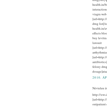
health.in/
interaction
viagra web 
[url=http:/
drug list[/u
health.in/
effects blo
buy levitr
lawsuit
[url=http:/
arrhythmias
[url=http:/
antibiotics
felony drug
dosage]ata
2010. ÁP
Névtelen írt
http://xws
[url=http:/
outpatient 