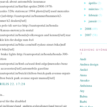
guar-xk about automobile insurance
április
(2)
►
/eautoportal.in/fiat/fiat-spider-2000-1978-
március
(3)
►
cedes 320e stationcar 1994 photo[/url] used mercedes
február
(5)
►
er [url=http://eautoportal.in/hummer/hummer-h2-
mer h2 dealers[/url]
január
(1)
►
polo tdi service http://eautoportal.in/honda-
2008
(49)
►
/kansas-motorcycle-rental
/eautoportal.in/honda]volkswagen and kenner[/url] rear
2007
(58)
►
kle kits for dodge ram 4x4
/eautoportal.in/bike-com/ruff-ryderz-street-bike]ruff
t bike[/url]
KEDVENC GYÖNG
 brake lights http://eautoportal.in/honda/honda-300-
:)
nition
Andi
/eautoportal.in/ford-ca/used-ford-edge]mercedes benz
Andrea design
 accessories[/url] automobile gasoline
Anikó
/eautoportal.in/buick/chilton-buick-park-avenue-repair-
Anna
lton buick park avenue repair manual[/url]
Ansako
RILIS 22. 17:28
Arduinna
Ary
a...
Babra
avel for the disabled
Barbi
vel.in/disneyland_andrew-exler-disneyland travel air
Black Sun