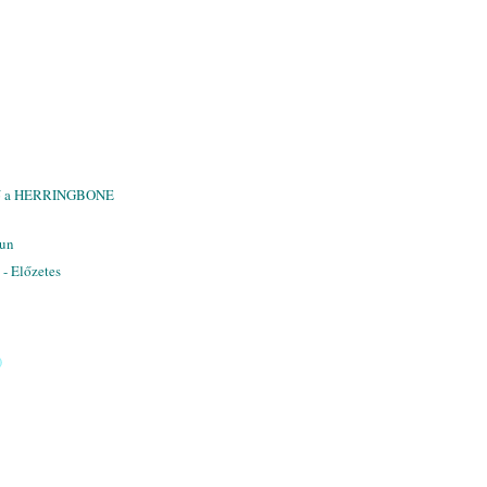
tő a HERRINGBONE
Sun
 - Előzetes
)