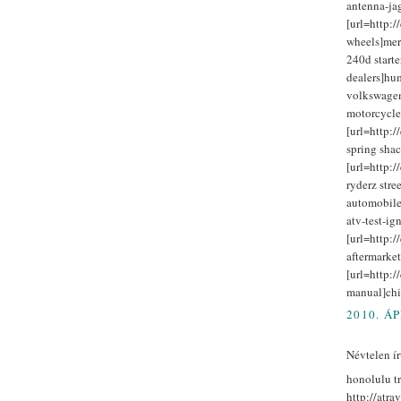
antenna-ja
[url=http:/
wheels]mer
240d start
dealers]hum
volkswagen 
motorcycle
[url=http:/
spring shac
[url=http:/
ryderz stree
automobile
atv-test-ig
[url=http:/
aftermarket
[url=http:/
manual]chi
2010. ÁP
Névtelen írt
honolulu tr
http://atra