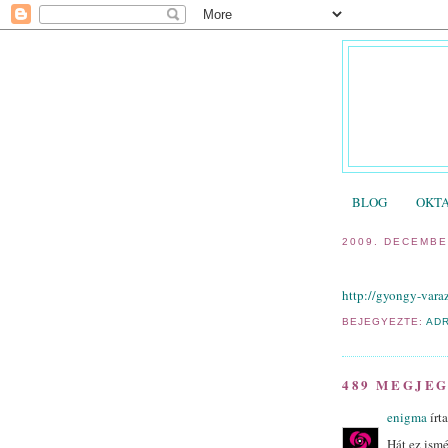
BLOG
OKTA
2009. DECEMBE
Megrendelhe
http://gyongy-vara
BEJEGYEZTE:
AD
489 MEGJEG
enigma
írta
Hát ez ismé