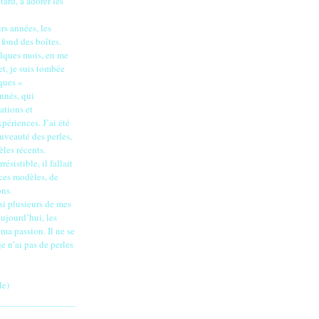
ard, à adorer les
rs années, les
 fond des boîtes.
elques mois, en me
t, je suis tombée
ques »
nnés, qui
ations et
périences. J’ai été
uveauté des perles,
èles récents.
résistible, il fallait
 ces modèles, de
ons.
si plusieurs de mes
ujourd’hui, les
ma passion. Il ne se
e n’ai pas de perles
le)