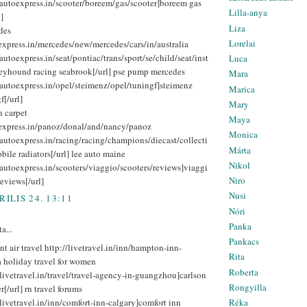
//autoexpress.in/scooter/boreem/gas/scooter]boreem gas
Lilla-anya
]
Liza
des
Lorelai
express.in/mercedes/new/mercedes/cars/in/australia
/autoexpress.in/seat/pontiac/trans/sport/se/child/seat/inst
Luca
reyhound racing seabrook[/url] pse pump mercedes
Mara
/autoexpress.in/opel/steimenz/opel/tuningf]steimenz
Marica
f[/url]
Mary
 carpet
Maya
oexpress.in/panoz/donal/and/nancy/panoz
Monica
/autoexpress.in/racing/racing/champions/diecast/collecti
Márta
ile radiators[/url] lee auto maine
Nikol
/autoexpress.in/scooters/viaggio/scooters/reviews]viaggi
Niro
reviews[/url]
Nusi
RILIS 24. 13:11
Nóri
Panka
a...
Pankacs
nt air travel http://livetravel.in/inn/hampton-inn-
Rita
a holiday travel for women
Roberta
/livetravel.in/travel/travel-agency-in-guangzhou]carlson
Rongyilla
r[/url] rn travel forums
/livetravel.in/inn/comfort-inn-calgary]comfort inn
Réka