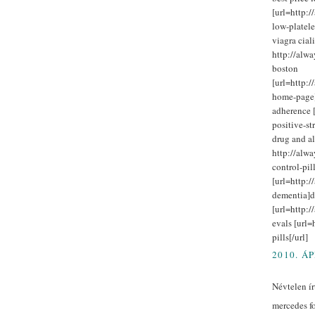
[url=http:/
low-platele
viagra cia
http://alw
boston
[url=http:/
home-page]
adherence [
positive-str
drug and al
http://alwa
control-pil
[url=http:
dementia]dr
[url=http:/
evals [url=
pills[/url]
2010. ÁP
Névtelen írt
mercedes fo