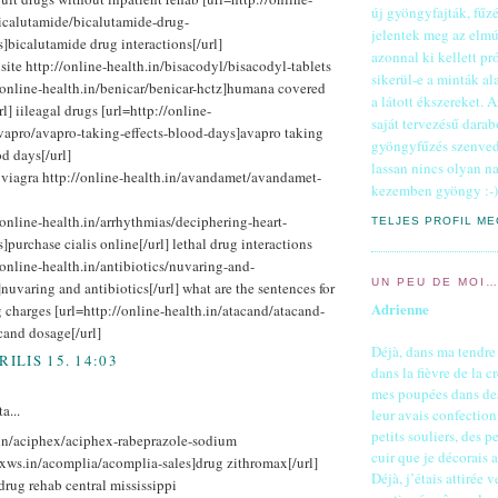
új gyöngyfajták, fűz
bicalutamide/bicalutamide-drug-
jelentek meg az elmú
s]bicalutamide drug interactions[/url]
azonnal ki kellett p
site http://online-health.in/bisacodyl/bisacodyl-tablets
sikerül-e a minták a
/online-health.in/benicar/benicar-hctz]humana covered
a látott ékszereket. 
rl] iileagal drugs [url=http://online-
saját tervezésű darab
avapro/avapro-taking-effects-blood-days]avapro taking
gyöngyfűzés szenvedé
od days[/url]
lassan nincs olyan n
a viagra http://online-health.in/avandamet/avandamet-
kezemben gyöngy :-)
/online-health.in/arrhythmias/deciphering-heart-
TELJES PROFIL M
]purchase cialis online[/url] lethal drug interactions
/online-health.in/antibiotics/nuvaring-and-
UN PEU DE MOI
]nuvaring and antibiotics[/url] what are the sentences for
Adrienne
 charges [url=http://online-health.in/atacand/atacand-
cand dosage[/url]
Déjà, dans ma tendre 
RILIS 15. 14:03
dans la fièvre de la c
mes poupées dans de
a...
leur avais confectionn
petits souliers, des p
.in/aciphex/aciphex-rabeprazole-sodium
cuir que je décorais 
/xws.in/acomplia/acomplia-sales]drug zithromax[/url]
Déjà, j’étais attirée ve
drug rehab central mississippi