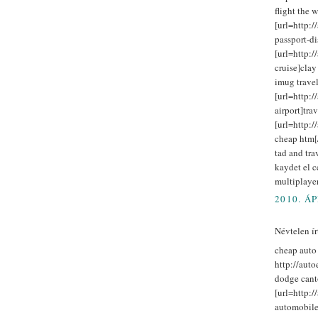
flight the 
[url=http:/
passport-di
[url=http:/
cruise]clay
imug travel
[url=http:/
airport]trav
[url=http:/
cheap htm[/
tad and tra
kaydet el c
multiplayer
2010. ÁP
Névtelen írt
cheap auto 
http://auto
dodge can
[url=http:/
automobile