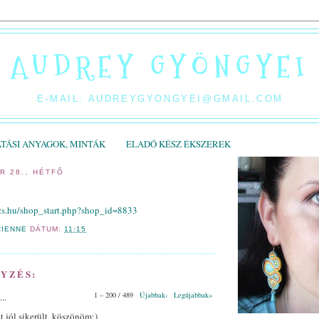
AUDREY GYÖNGYEI
E-MAIL: AUDREYGYONGYEI@GMAIL.COM
TÁSI ANYAGOK, MINTÁK
ELADÓ KÉSZ ÉKSZEREK
R 28., HÉTFŐ
tő a HERRINGBONE II.
zs.hu/shop_start.php?shop_id=8833
RIENNE
DÁTUM:
11:15
YZÉS:
1 – 200 / 489
Újabbak›
Legújabbak»
...
t jól sikerült, köszönöm:)