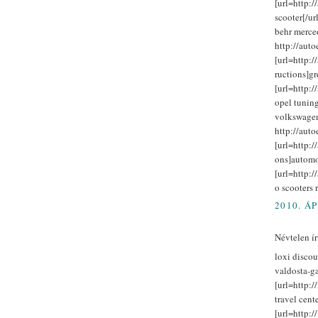
[url=http:
scooter[/url
behr merce
http://auto
[url=http:/
ructions]g
[url=http:/
opel tuning
volkswagen
http://aut
[url=http:/
ons]automob
[url=http:/
o scooters 
2010. ÁP
Névtelen írt
loxi discou
valdosta-g
[url=http:/
travel cente
[url=http:/