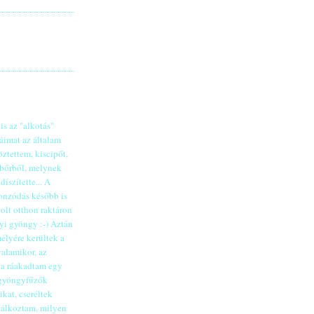
s az "alkotás"
áimat az általam
öztettem, kiscipőt,
 bőrből, melynek
íszítette... A
nzódás később is
olt otthon raktáron
i gyöngy :-) Aztán
élyére kerültek a
alamikor, az
va ráakadtam egy
 gyöngyfűzők
kat, cseréltek
dálkoztam, milyen