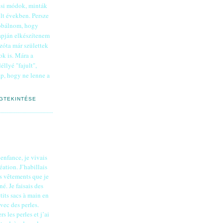
ési módok, minták
lt években. Persze
róbálnom, hogy
lapján elkészítenem
Azóta már születtek
ok is. Mára a
llyé "fajult",
ap, hogy ne lenne a
EGTEKINTÉSE
…
enfance, je vivais
réation. J’habillais
s vêtements que je
é. Je faisais des
etits sacs à main en
avec des perles.
rs les perles et j’ai