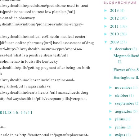
BLOGARCHÍVUM
/alwayshealth.in/prednisone/prednisone-used-to-treat-
2013
(4)
►
ts]prednisone used to treat low platelets[/url]
lis canadian pharmacy
2012
(30)
►
ayshealth.in/syndrome/pronator-syndrome-surgery-
2011
(16)
►
2010
(20)
►
/alwayshealth.in/medical-co/lincoln-medical-center-
2009
(27)
diflucan online pharmacy[/url] basel assessment of drug
▼
url=http://alwayshealth.in/stress-types/what-is-a-
december
(3)
▼
ess-test]what is a positive stress test[/url]
Megrendelhe
cohol rehab in louisville kentucky
II.
yshealth.in/pills/getting-pregnant-after-being-on-birth-
Flower of the 
ls
Herringbone II.
//alwayshealth.in/olanzapine/olanzapine-and-
ug forteo[/url] viagra cialis vs
november
(1)
►
/alwayshealth.in/hearts]hearts[/url] massachuetts drug
október
(1)
►
http://alwayshealth.in/pills/verepram-pills]verepram
szeptember
(2
►
augusztus
(5)
►
RILIS 16. 14:41
július
(1)
►
a...
június
(2)
►
r sale in nz http://eautoportal.in/jaguar/replacement-
május
(1)
►